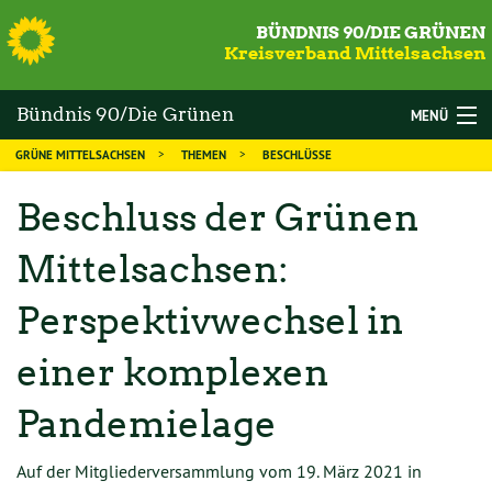
S
BÜNDNIS 90/DIE GRÜNEN
Kreisverband Mittelsachsen
Bündnis 90/Die Grünen
MENÜ
GRÜNE MITTELSACHSEN
THEMEN
BESCHLÜSSE
Mittelsachsen
WAHLEN
Beschluss der Grünen
DIE GRÜNEN
Mittelsachsen:
MANDATSTRÄGER
Perspektivwechsel in
THEMEN
KALENDER
einer komplexen
NEWS
Pandemielage
MITGLIED WERDEN
Auf der Mitgliederversammlung vom 19. März 2021 in