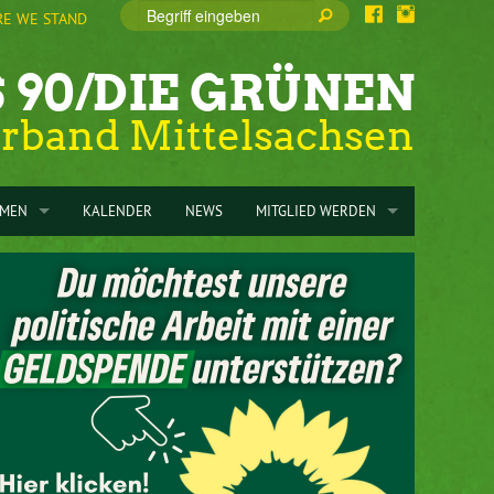
E WE STAND
 90/DIE GRÜNEN
erband Mittelsachsen
EMEN
KALENDER
NEWS
MITGLIED WERDEN
RGIESPAREN
ZUM MITGLIEDSANTRAG
G
CHLÜSSE
SPENDEN
MUNALWAHLPROGRAMM 2024
INFORMATIONEN