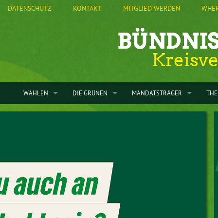
DATENSCHUTZ
KONTAKT
MITGLIED WERDEN
WHER
BÜNDNIS
Kreisv
WAHLEN
DIE GRÜNEN
MANDATSTRÄGER
TH
VORSTAND
BUNDESTAGSWAHL 2025
KREISVERBAND
IM KREISTAG
ENE
SATZUNG
LANDTAGSWAHL 2024
STADTVERBAND FREIBERG
STADTRATSFRAKTION FREIBER
BES
KREISTAG
EUROPAWAHL 2024
STAMMTISCH DÖBELN
DÖBELN
KOM
GRÜNE LEISNIG
GERINGSWALDE
STAMMTISCH ROCHLITZ
BURGSTÄDT