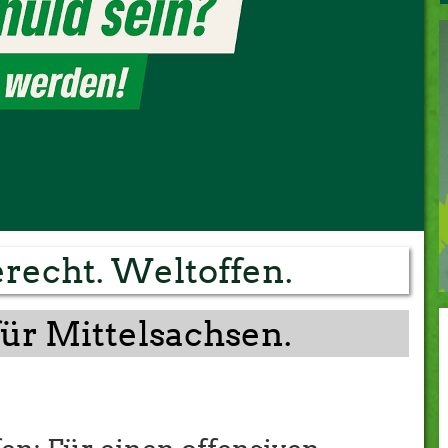
GRÜNE JUGEND
MITTWEIDA
ROCHLITZ
OEDERAN
NIEDERWIESA
WALDHEIM
MITGLIEDER DES LANDTAGS
recht. Weltoffen.
für Mittelsachsen.