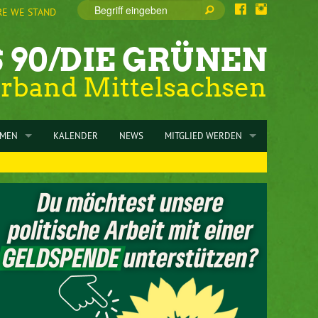
E WE STAND
 90/DIE GRÜNEN
erband Mittelsachsen
EMEN
KALENDER
NEWS
MITGLIED WERDEN
RGIESPAREN
ZUM MITGLIEDSANTRAG
G
CHLÜSSE
SPENDEN
MUNALWAHLPROGRAMM 2024
INFORMATIONEN