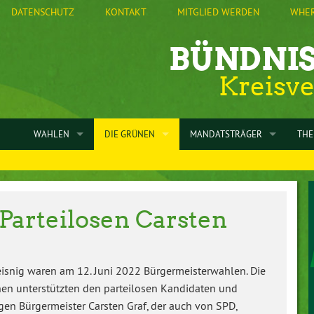
DATENSCHUTZ
KONTAKT
MITGLIED WERDEN
WHER
BÜNDNIS
Kreisv
WAHLEN
DIE GRÜNEN
MANDATSTRÄGER
TH
VORSTAND
BUNDESTAGSWAHL 2025
KREISVERBAND
IM KREISTAG
ENE
SATZUNG
LANDTAGSWAHL 2024
STADTVERBAND FREIBERG
STADTRATSFRAKTION FREIBER
BES
Parteilosen Carsten
KREISTAG
EUROPAWAHL 2024
STAMMTISCH DÖBELN
DÖBELN
KOM
GRÜNE LEISNIG
GERINGSWALDE
eisnig waren am 12. Juni 2022 Bürgermeisterwahlen. Die
en unterstützten den parteilosen Kandidaten und
STAMMTISCH ROCHLITZ
BURGSTÄDT
igen Bürgermeister Carsten Graf, der auch von SPD,