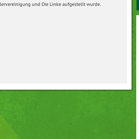
ervereinigung und Die Linke aufgestellt wurde.
GRÜNE JUGEND
MITTWEIDA
ROCHLITZ
OEDERAN
NIEDERWIESA
WALDHEIM
MITGLIEDER DES LANDTAGS