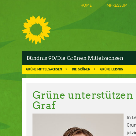
HOME
IMPRESSUM
S
Bündnis 90/Die Grünen Mittelsachsen
GRÜNE MITTELSACHSEN
DIE GRÜNEN
GRÜNE LEISNIG
Grüne unterstützen 
Graf
In L
Grün
jetz