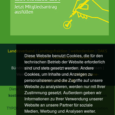
Landesverband
|
Landtagsfraktion
|
weiterdenken
|
DAKS
Diese Website benutzt Cookies, die für den
|
Grüne Jugend
|
Stadtverband Freiberg
technischen Betrieb der Website erforderlich
sind und stets gesetzt werden. Andere
Bündnis 90/Die Grünen Kreisverband Mittelsachsen |
Cookies, um Inhalte und Anzeigen zu
Weingasse 10 | 09599 Freiberg |
info@
gruene-
personalisieren und die Zugriffe auf unsere
mittelsachsen.de
Website zu analysieren, werden nur mit Ihrer
Diese Website ist gemacht mit
TYPO3 GRÜNE
, einem
Zustimmung gesetzt. Außerdem geben wir
kostenlosen TYPO3-Template
für alle Gliederungen
von
Informationen zu Ihrer Verwendung unserer
BÜNDNIS 90/DIE GRÜNEN
Website an unsere Partner für soziale
TYPO3 und sein Logo sind Marken der TYPO3 Association.
Medien, Werbung und Analysen weiter.