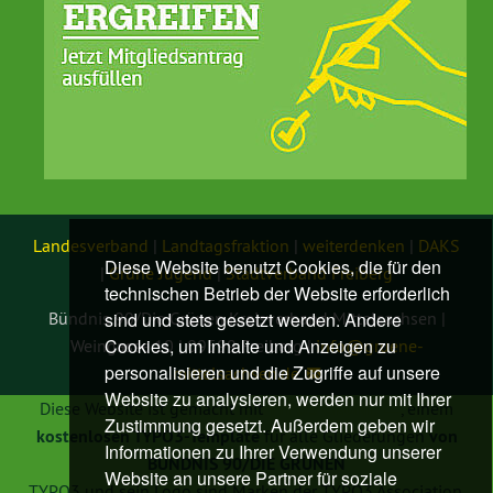
Landesverband
|
Landtagsfraktion
|
weiterdenken
|
DAKS
Diese Website benutzt Cookies, die für den
|
Grüne Jugend
|
Stadtverband Freiberg
technischen Betrieb der Website erforderlich
sind und stets gesetzt werden. Andere
Bündnis 90/Die Grünen Kreisverband Mittelsachsen |
Cookies, um Inhalte und Anzeigen zu
Weingasse 10 | 09599 Freiberg |
info@
gruene-
personalisieren und die Zugriffe auf unsere
mittelsachsen.de
Website zu analysieren, werden nur mit Ihrer
Diese Website ist gemacht mit
TYPO3 GRÜNE
, einem
Zustimmung gesetzt. Außerdem geben wir
kostenlosen TYPO3-Template
für alle Gliederungen
von
Informationen zu Ihrer Verwendung unserer
BÜNDNIS 90/DIE GRÜNEN
Website an unsere Partner für soziale
TYPO3 und sein Logo sind Marken der TYPO3 Association.