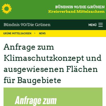
S
BÜNDNIS 90/DIE GRÜNEN
Kreisverband Mittelsachsen
Bündnis 90/Die Grünen
MENÜ
GRÜNE MITTELSACHSEN
NEWS
Mittelsachsen
WAHLEN
Anfrage zum
DIE GRÜNEN
Klimaschutzkonzept und
MANDATSTRÄGER
ausgewiesenen Flächen
THEMEN
KALENDER
für Baugebiete
NEWS
MITGLIED WERDEN