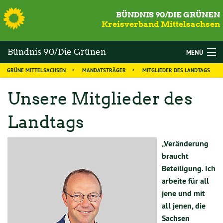
S
BÜNDNIS 90/DIE GRÜNEN
Kreisverband Mittelsachsen
Bündnis 90/Die Grünen
MENÜ
GRÜNE MITTELSACHSEN
MANDATSTRÄGER
MITGLIEDER DES LANDTAGS
Mittelsachsen
WAHLEN
Unsere Mitglieder des
DIE GRÜNEN
Landtags
MANDATSTRÄGER
THEMEN
„Veränderung
braucht
KALENDER
Beteiligung. Ich
arbeite für all
NEWS
jene und mit
all jenen, die
MITGLIED WERDEN
Sachsen