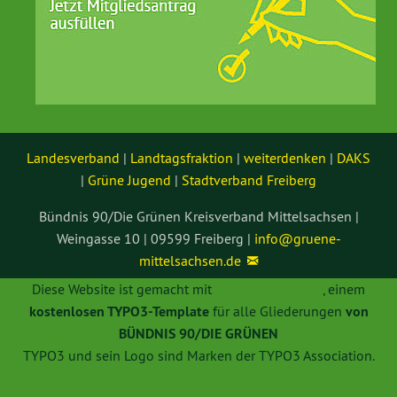
Landesverband
|
Landtagsfraktion
|
weiterdenken
|
DAKS
|
Grüne Jugend
|
Stadtverband Freiberg
Bündnis 90/Die Grünen Kreisverband Mittelsachsen |
Weingasse 10 | 09599 Freiberg |
info@
gruene-
mittelsachsen.de
Diese Website ist gemacht mit
TYPO3 GRÜNE
, einem
kostenlosen TYPO3-Template
für alle Gliederungen
von
BÜNDNIS 90/DIE GRÜNEN
TYPO3 und sein Logo sind Marken der TYPO3 Association.