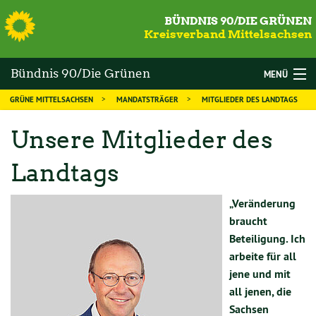
S
BÜNDNIS 90/DIE GRÜNEN
Kreisverband Mittelsachsen
Bündnis 90/Die Grünen
MENÜ
GRÜNE MITTELSACHSEN
MANDATSTRÄGER
MITGLIEDER DES LANDTAGS
Mittelsachsen
WAHLEN
Unsere Mitglieder des
DIE GRÜNEN
Landtags
MANDATSTRÄGER
THEMEN
„Veränderung
braucht
KALENDER
Beteiligung. Ich
arbeite für all
NEWS
jene und mit
all jenen, die
MITGLIED WERDEN
Sachsen