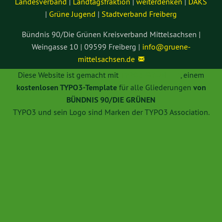
Landesverband
|
Landtagsfraktion
|
weiterdenken
|
DAKS
|
Grüne Jugend
|
Stadtverband Freiberg
Bündnis 90/Die Grünen Kreisverband Mittelsachsen |
Weingasse 10 | 09599 Freiberg |
info@
gruene-
mittelsachsen.de
Diese Website ist gemacht mit
TYPO3 GRÜNE
, einem
kostenlosen TYPO3-Template
für alle Gliederungen
von
BÜNDNIS 90/DIE GRÜNEN
TYPO3 und sein Logo sind Marken der TYPO3 Association.