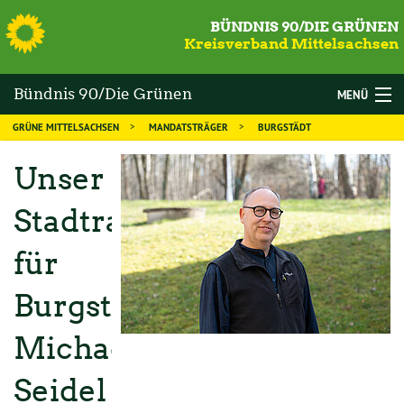
S
BÜNDNIS 90/DIE GRÜNEN
Kreisverband Mittelsachsen
Bündnis 90/Die Grünen
MENÜ
GRÜNE MITTELSACHSEN
MANDATSTRÄGER
BURGSTÄDT
Mittelsachsen
WAHLEN
Unser
DIE GRÜNEN
Stadtrat
MANDATSTRÄGER
für
THEMEN
KALENDER
Burgstädt:
NEWS
Michael
MITGLIED WERDEN
Seidel